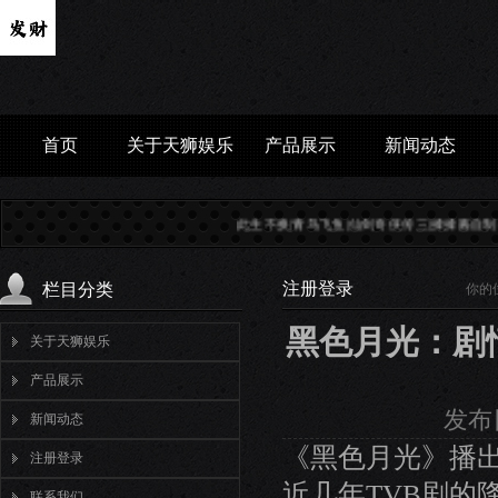
首页
关于天狮娱乐
产品展示
新闻动态
此生不换|青鸟飞鱼|仙剑奇侠传三|揉揉酱自制小提琴谱|五线
注册登录
栏目分类
你的
黑色月光：剧
关于天狮娱乐
产品展示
发布日
新闻动态
《黑色月光》播
注册登录
近几年TVB剧的
联系我们