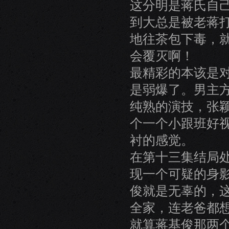
这分明是蒋氏自己
到大总是被老蒋
地往茶包下毒，就
会覆灭啊！
最精彩的本该是
是弱爆了。男主
纯熟的演技，张
个一个小跟班好
衬的感觉。
在第十三集结局
现一个可疑的身影
俊就是无辜的，
全家，连老爸都
就算蒋基俊那两