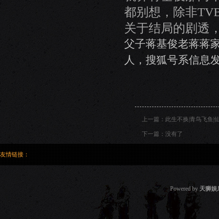
都别想，除非TV
关于结局的剧透
父子蒋基俊老蒋蒋
人，搜狐号系信息
上一篇：
此生不换|青鸟飞鱼|
下一篇：没有了
友情链接：
Powered by
天狮娱