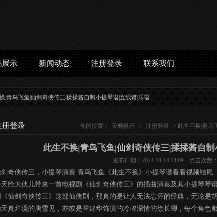
品展示
新闻动态
注册登录
联系我们
鸟飞鱼|仙剑奇侠传三|揉揉酱自制小提琴谱|五线谱|乐谱...
黑色月光：剧情降智，男一号是
注册登录
你的位置：
天狮娱乐
>
注册登录
> 此生不换|青鸟
此生不换|青鸟飞鱼|仙剑奇侠传三|揉揉酱自制
发布日期：2024-10-14 13:09 点击次数：
仙剑奇侠传三，小提琴演奏 青鸟飞鱼《此生不换》小提琴谱看看视频结尾
今天给大伙儿带来一首电视剧《仙剑奇侠传三》的插曲演奏及其小提琴琴
到《仙剑奇侠传三》这部仙侠剧，那真的是让人无法忘怀的经典，无论是
的天真烂漫的唐雪见，亦或是霍建华饰演的冷峻深情的徐长卿，每个角色