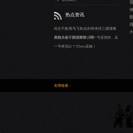
热点资讯
此生不换|青鸟飞鱼|仙剑奇侠传三|揉揉酱
小
自制小提琴谱|五线谱|乐谱
黑色月光：剧情降智，男一号是假的，反
一号将洗白？大boss是她！
友情链接：