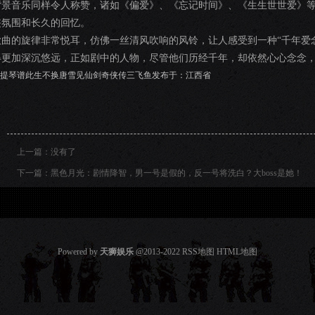
背景音乐同样令人称赞，诸如《偏爱》、《忘记时间》、《生生世世爱》
侠氛围和长久的回忆。
歌曲的旋律非常悦耳，仿佛一丝清风吹响的风铃，让人感受到一种“千年爱
得更加深沉悠远，正如剧中的人物，尽管他们历经千年，却依然心心念念
提琴谱此生不换唐雪见仙剑奇侠传三飞鱼发布于：江西省
上一篇：没有了
下一篇：
黑色月光：剧情降智，男一号是假的，反一号将洗白？大boss是她！
Powered by
天狮娱乐
@2013-2022
RSS地图
HTML地图