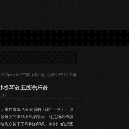
假的，反一号将洗白？大boss是她！...
飞鱼|仙剑奇侠传三|揉揉酱自制小提琴谱|五线谱|乐谱
小提琴谱|五线谱|乐谱
211
谱，来自青鸟飞鱼演唱的《此生不换》。说
胡歌饰演的潇洒不羁的景天，还是杨幂饰演
都给观众留下了深刻的印象。而剧中的那些