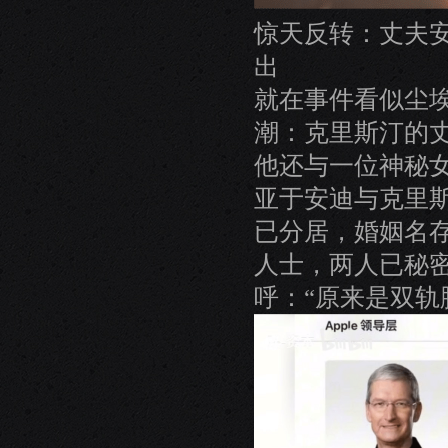
惊天反转：丈夫安
出
就在事件看似尘埃
潮：克里斯汀的
他还与一位神秘
亚于安迪与克里
已分居，婚姻名
人士，两人已秘
呼：“原来是双轨