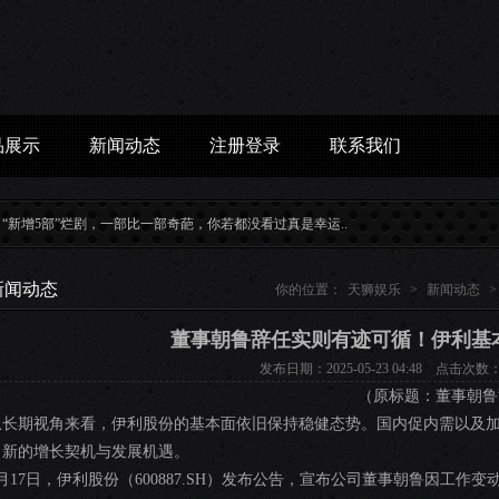
品展示
新闻动态
注册登录
联系我们
5部”烂剧，一部比一部奇葩，你若都没看过真是幸运...
减肥吃吃...
董事朝鲁辞任实则有迹
新闻动态
你的位置：
天狮娱乐
>
新闻动态
>
董事朝鲁辞任实则有迹可循！伊利基
发布日期：2025-05-23 04:48 点击次数：
（原标题：董事朝鲁
从长期视角来看，伊利股份的基本面依旧保持稳健态势。国内促内需以及
了新的增长契机与发展机遇。
4月17日，伊利股份（600887.SH）发布公告，宣布公司董事朝鲁因工