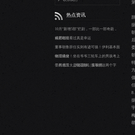
热点资讯
10月“新增5部”烂剧，一部比一部奇葩，
你若都没看过真是幸运
减肥吃吃
董事朝鲁辞任实则有迹可循！伊利基本面
依旧稳健
物理满分！坐在爷爷三轮车上的男孩考上
了西北工大_大皖新闻 | 安徽网
任何感情，是聚是散，逃不过这两个字