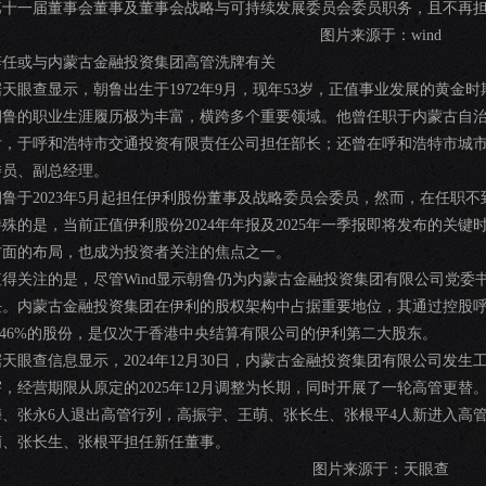
第十一届董事会董事及董事会战略与可持续发展委员会委员职务，且不再
图片来源于：wind
辞任或与内蒙古金融投资集团高管洗牌有关
据天眼查显示，朝鲁出生于1972年9月，现年53岁，正值事业发展的黄金
朝鲁的职业生涯履历极为丰富，横跨多个重要领域。他曾任职于内蒙古自
后，于呼和浩特市交通投资有限责任公司担任部长；还曾在呼和浩特市城
委员、副总经理。
朝鲁于2023年5月起担任伊利股份董事及战略委员会委员，然而，在任职
特殊的是，当前正值伊利股份2024年年报及2025年一季报即将发布的关键
方面的布局，也成为投资者关注的焦点之一。
值得关注的是，尽管Wind显示朝鲁仍为内蒙古金融投资集团有限公司党委
任。内蒙古金融投资集团在伊利的股权架构中占据重要地位，其通过控股
8.46%的股份，是仅次于香港中央结算有限公司的伊利第二大股东。
据天眼查信息显示，2024年12月30日，内蒙古金融投资集团有限公司发
宇，经营期限从原定的2025年12月调整为长期，同时开展了一轮高管更
梅、张永6人退出高管行列，高振宇、王萌、张长生、张根平4人新进入高
萌、张长生、张根平担任新任董事。
图片来源于：天眼查