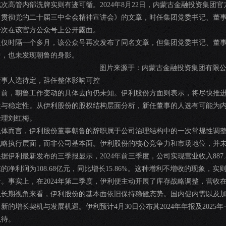
此次高管内部洗牌实则有迹可循。2024年8月22日，内蒙古金融投资集团
习贯彻党的二十届三中全会精神宣讲会》的文章，时任集团党委书记、董
一次在该官方公众号上公开露面。
仅仅时隔一个多月，该公众号再次发布了同名文章，但集团党委书记、董
中，也未发现朝鲁的身影。
图片来源于：内蒙古金融投资集团有限
董事人选待定，辞任整体影响可控
目前，朝鲁工作变动的具体去向仍未知。伊利股份方面则表示，将尽快推
性与稳定性。从伊利股份的股权结构层面分析，新任董事的人选有可能为
经理刘红梅。
总体而言，伊利股份董事朝鲁的辞职属于公司治理结构中的一次常规性调
战略执行层面，而非公司基本面。伊利股份的核心竞争力和市场地位，并
根据伊利最新发布的三季报显示，2024年前三季度，公司实现营业收入887.
东的净利润为108.68亿元，同比增长15.86%。这种增利不增收的现象
升。事实上，在2024年第二季度，伊利便主动开展了库存战略调整，营收
从长期视角来看，伊利股份的基本面依旧保持稳健态势。国内促内需以及
了新的增长契机与发展机遇。伊利预计4月30日公布其2024年年报及202
以待。