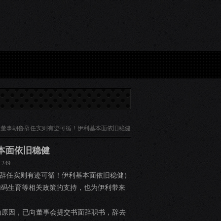
可循！伊利基本面依旧稳健...
物理满分！坐在爷爷三轮车上的男孩考上了西北工大_大皖新
 董事朝鲁辞任实则有迹可循！伊利基本面依旧稳健
本面依旧稳健
249
辞任实则有迹可循！伊利基本面依旧稳健）
加码生育等相关政策的支持，也为伊利带来
作变动原因，已向董事会提交书面辞职书，辞去