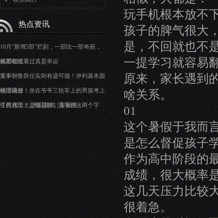
玩手机根本放不
热点资讯
孩子的脾气很大
是，不回就也不
10月“新增5部”烂剧，一部比一部奇葩，
一提学习就容易
你若都没看过真是幸运
减肥吃吃
原来，家长遇到
董事朝鲁辞任实则有迹可循！伊利基本面
依旧稳健
物理满分！坐在爷爷三轮车上的男孩考上
啥关系。
了西北工大_大皖新闻 | 安徽网
任何感情，是聚是散，逃不过这两个字
01
这个暑假于我而
是怎么督促孩子
作为高中阶段的
成绩，很大概率
这几天压力比较
很着急。