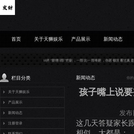
首页
关于天狮娱乐
产品展示
新闻动态
10月“新增5部”烂剧，一部比一部奇葩，你若都没看过真是幸运...
减肥吃吃...
董
新闻动态
栏目分类
你的
孩子嘴上说要
关于天狮娱乐
产品展示
发布日
新闻动态
这几天答疑家长
注册登录
相似，大都是：
联系我们