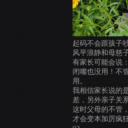
起码不会跟孩子
风平浪静和母慈
有家长可能会说
闭嘴也没用！不
用。
我相信家长说的
差，另外亲子关
这时父母的不管
才会变本加厉疯