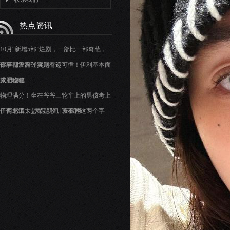
热点资讯
10月“新增5部”烂剧，一部比一部奇葩，
你若都没看过真是幸运
董事朝鲁辞任实则有迹可循！伊利基本面
依旧稳健
减肥吃吃
物理满分！坐在爷爷三轮车上的男孩考上
了西北工大_大皖新闻 | 安徽网
任何感情，是聚是散，逃不过这两个字